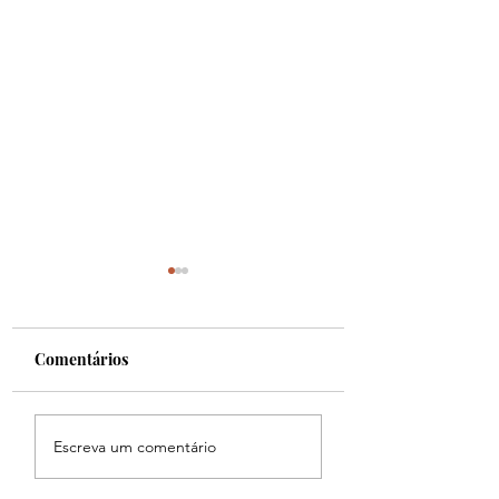
Comentários
HERITAGE
The Eun-Woo Ti
Escreva um comentário
📰